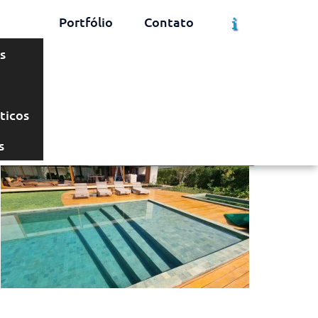
Portfólio
Contato
s
Solicite um Orçamento
Chame no WhatsApp
ticos
s
Informações