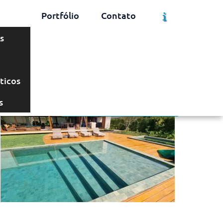
Portfólio
Contato
s
Solicite um Orçamento
Chame no WhatsApp
ticos
s
Informações