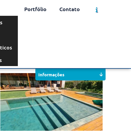
Portfólio
Contato
s
ticos
Solicite um Orçamento
Chame no WhatsApp
s
Informações