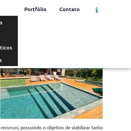
Portfólio
Contato
s
Solicite um Orçamento
Chame no WhatsApp
ticos
s
Informações
ecursos; possuindo o objetivo de viabilizar tanto