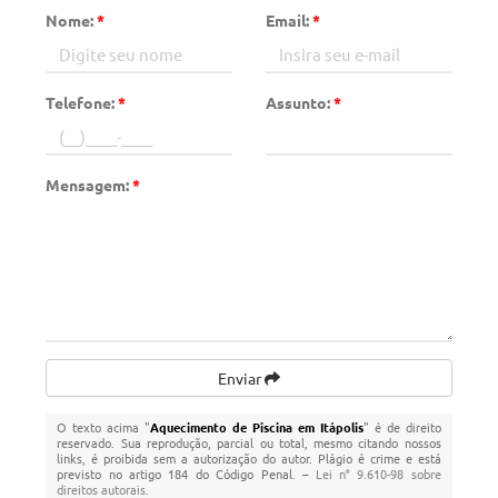
Nome:
*
Email:
*
Telefone:
*
Assunto:
*
Mensagem:
*
Enviar
O texto acima "
Aquecimento de Piscina em Itápolis
" é de direito
reservado. Sua reprodução, parcial ou total, mesmo citando nossos
links, é proibida sem a autorização do autor. Plágio é crime e está
previsto no artigo 184 do Código Penal. –
Lei n° 9.610-98 sobre
direitos autorais
.