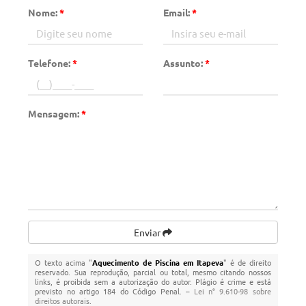
Nome:
*
Email:
*
Telefone:
*
Assunto:
*
Mensagem:
*
Enviar
O texto acima "
Aquecimento de Piscina em Itapeva
" é de direito
reservado. Sua reprodução, parcial ou total, mesmo citando nossos
links, é proibida sem a autorização do autor. Plágio é crime e está
previsto no artigo 184 do Código Penal. –
Lei n° 9.610-98 sobre
direitos autorais
.