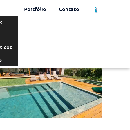
Portfólio
Contato
s
Solicite um Orçamento
Chame no WhatsApp
ticos
s
Informações