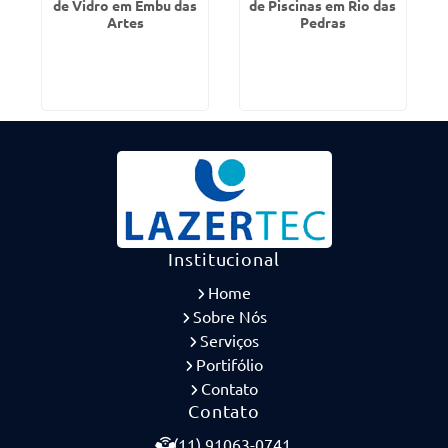
de Vidro em Embu das
de Piscinas em Rio das
Artes
Pedras
Institucional
Home
Sobre Nós
Serviços
Portifólio
Contato
Contato
(11) 91063-0741