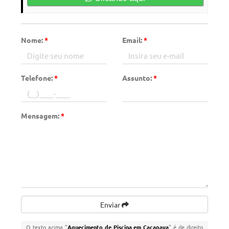
Nome:
*
Email:
*
Telefone:
*
Assunto:
*
Mensagem:
*
Enviar
O texto acima "
Aquecimento de Piscina em Caçapava
" é de direito