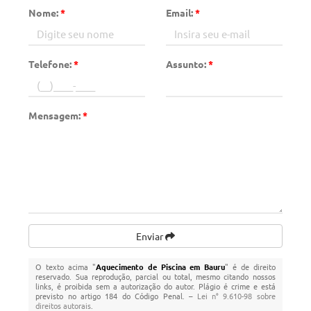
Nome:
*
Email:
*
Telefone:
*
Assunto:
*
Mensagem:
*
Enviar
O texto acima "
Aquecimento de Piscina em Bauru
" é de direito
reservado. Sua reprodução, parcial ou total, mesmo citando nossos
links, é proibida sem a autorização do autor. Plágio é crime e está
previsto no artigo 184 do Código Penal. –
Lei n° 9.610-98 sobre
direitos autorais
.