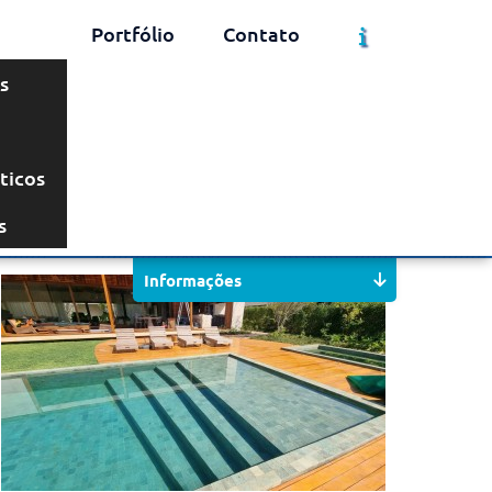
Portfólio
Contato
s
ticos
Solicite um Orçamento
Chame no WhatsApp
s
Informações