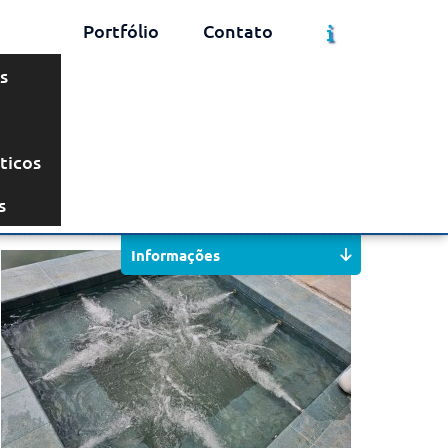
Portfólio
Contato
s
ticos
Solicite um Orçamento
Chame no WhatsApp
s
Informações