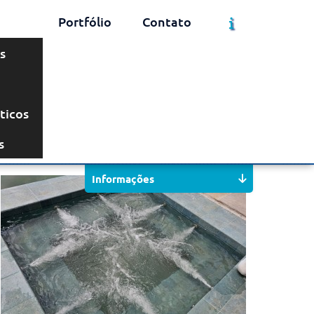
Portfólio
Contato
s
ticos
Solicite um Orçamento
Chame no WhatsApp
s
Informações