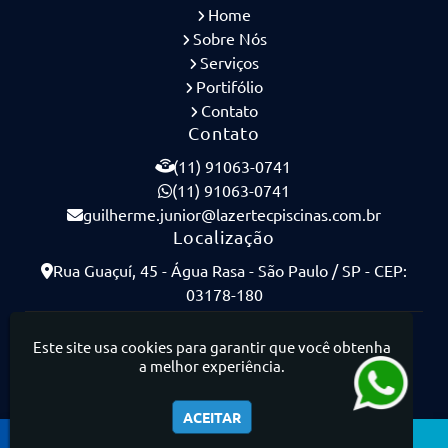
Home
Sobre Nós
Serviços
Portifólio
Contato
Contato
(11) 91063-0741
(11) 91063-0741
guilherme.junior@lazertecpiscinas.com.br
Localização
Rua Guaçuí, 45 - Água Rasa - São Paulo / SP - CEP:
03178-180
Lazertec Piscinas - Piscinas de Concreto Armado
Este site usa cookies para garantir que você obtenha
a melhor experiência.
ACEITAR