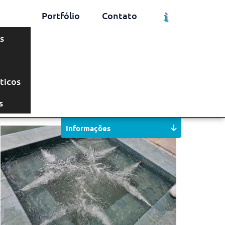
Portfólio
Contato
s
ticos
Solicite um Orçamento
Chame no WhatsApp
s
Informações