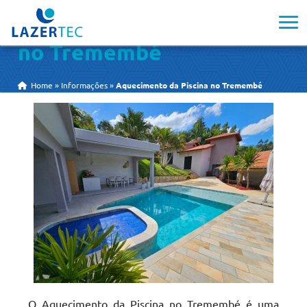
Aquecimento da Piscina
no Tremembé
Home
»
Informações
»
Aquecimento da Piscina no Tremembé
O Aquecimento da Piscina no Tremembé é uma