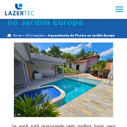
Aquecimento da Piscina
no Jardim Europa
Home
»
Informações
»
Aquecimento da Piscina no Jardim Europa
Se você está procurando pelo melhor lugar para