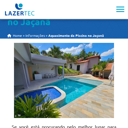
Aquecimento da Piscina
no Jaçanã
Home
»
Informações
»
Aquecimento da Piscina no Jaçanã
Se você está procurando pelo melhor lugar para