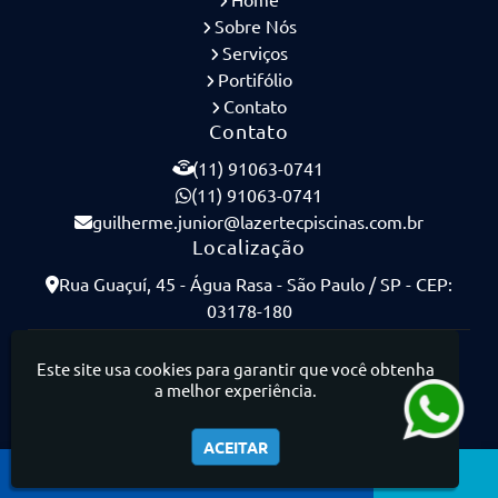
Sobre Nós
Serviços
Portifólio
Contato
Contato
(11) 91063-0741
(11) 91063-0741
guilherme.junior@lazertecpiscinas.com.br
Localização
Rua Guaçuí, 45 - Água Rasa - São Paulo / SP - CEP:
03178-180
Lazertec Piscinas - Piscinas de Concreto Armado
Este site usa cookies para garantir que você obtenha
a melhor experiência.
ACEITAR