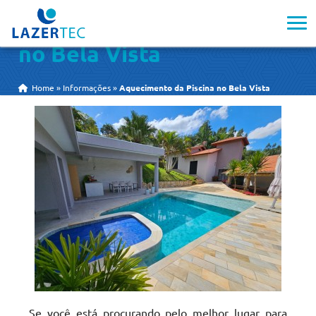
Aquecimento da Piscina
no Bela Vista
Home
»
Informações
»
Aquecimento da Piscina no Bela Vista
Se você está procurando pelo melhor lugar para