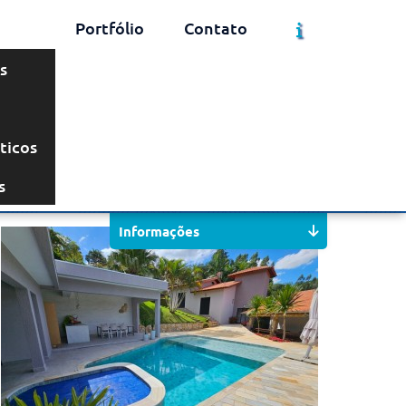
Portfólio
Contato
s
ticos
Solicite um Orçamento
Chame no WhatsApp
s
Informações