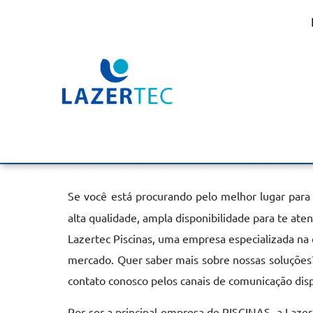
Aquecimento da Piscina
de SP
Home
»
Informações
»
Aquecimento da Piscina na Zona Sul de
Se você está procurando pelo melhor lugar para
alta qualidade, ampla disponibilidade para te ate
Lazertec Piscinas, uma empresa especializada na
mercado. Quer saber mais sobre nossas soluções?
contato conosco pelos canais de comunicação dis
Por ser a principal empresa de PISCINAS, a Laze