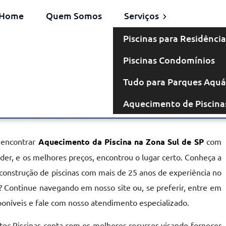
Home
Quem Somos
Serviços
Piscinas para Residência
Piscinas Condomínios
 na Zona Sul
Tudo para Parques Aquá
Aquecimento de Piscina
 SP
 encontrar
Aquecimento da Piscina na Zona Sul de SP
com
nder, e os melhores preços, encontrou o lugar certo. Conheça a
 construção de piscinas com mais de 25 anos de experiência no
 Continue navegando em nosso site ou, se preferir, entre em
poníveis e fale com nosso atendimento especializado.
rtec Piscinas conta com os melhores recursos visando fornecer