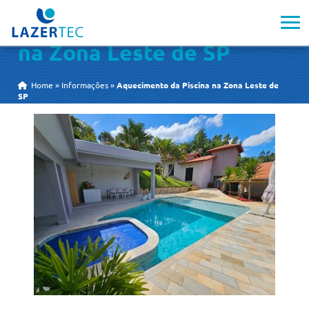
Aquecimento da Piscina
na Zona Leste de SP
Home
»
Informações
»
Aquecimento da Piscina na Zona Leste de
SP