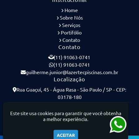
Home
Sobre Nós
Serviços
Portifólio
Contato
Contato
(11) 91063-0741
(11) 91063-0741
guilherme.junior@lazertecpiscinas.com.br
Localização
Rua Guaçuí, 45 - Água Rasa - São Paulo / SP - CEP:
03178-180
Lazertec Piscinas - Piscinas de Concreto Armado
Este site usa cookies para garantir que você obtenha
a melhor experiência.
ACEITAR