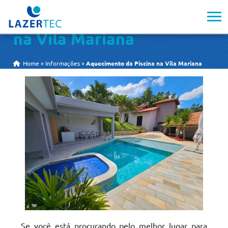
Aquecimento da Piscina
na Vila Mariana
Home
»
Informações
»
Aquecimento da Piscina na Vila Mariana
Se você está procurando pelo melhor lugar para