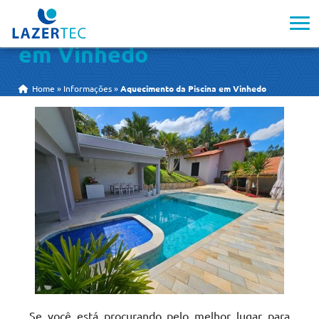
Aquecimento da Piscina
em Vinhedo
Home
»
Informações
»
Aquecimento da Piscina em Vinhedo
Se você está procurando pelo melhor lugar para