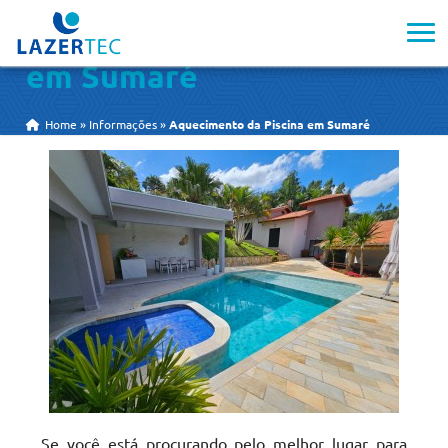
Aquecimento da Piscina
em Sumaré
Home
»
Informações
»
Aquecimento da Piscina em Sumaré
Se você está procurando pelo melhor lugar para