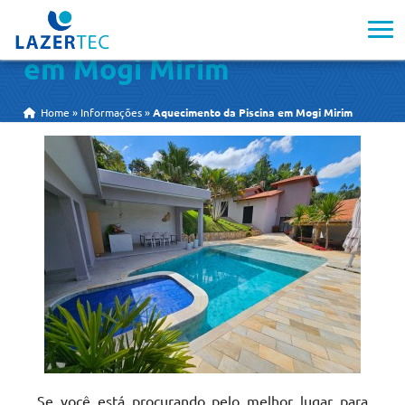
Aquecimento da Piscina
em Mogi Mirim
Home
»
Informações
»
Aquecimento da Piscina em Mogi Mirim
Se você está procurando pelo melhor lugar para