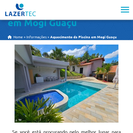
Aquecimento da Piscina
em Mogi Guaçu
Home
»
Informações
»
Aquecimento da Piscina em Mogi Guaçu
Se você está procurando pelo melhor lugar para