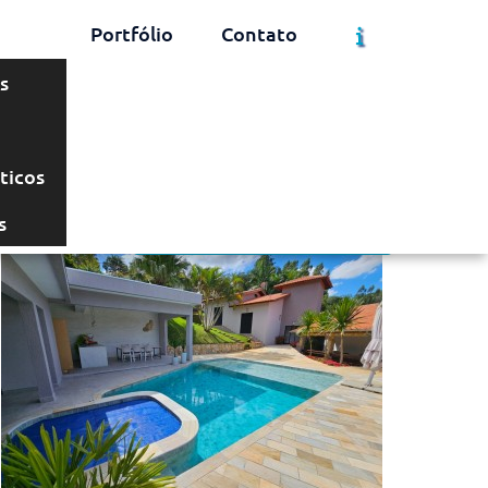
Portfólio
Contato
s
Solicite um Orçamento
Chame no WhatsApp
ticos
s
Informações