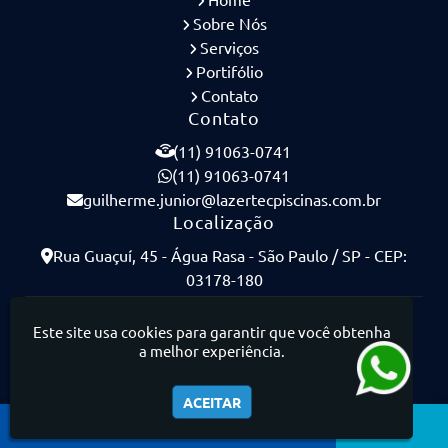
Sobre Nós
Serviços
Portifólio
Contato
Contato
(11) 91063-0741
(11) 91063-0741
guilherme.junior@lazertecpiscinas.com.br
Localização
Rua Guaçuí, 45 - Água Rasa - São Paulo / SP - CEP:
03178-180
Lazertec Piscinas - Piscinas de Concreto Armado
Este site usa cookies para garantir que você obtenha
a melhor experiência.
ACEITAR