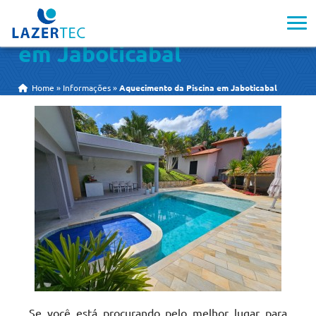
Aquecimento da Piscina
em Jaboticabal
Home
»
Informações
»
Aquecimento da Piscina em Jaboticabal
Se você está procurando pelo melhor lugar para