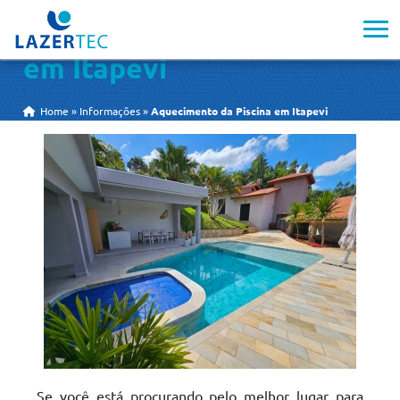
Aquecimento da Piscina
em Itapevi
Home
»
Informações
»
Aquecimento da Piscina em Itapevi
Se você está procurando pelo melhor lugar para