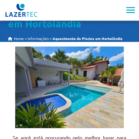
Aquecimento da Piscina
em Hortolândia
Home
»
Informações
»
Aquecimento da Piscina em Hortolândia
Se você está procurando pelo melhor lugar para