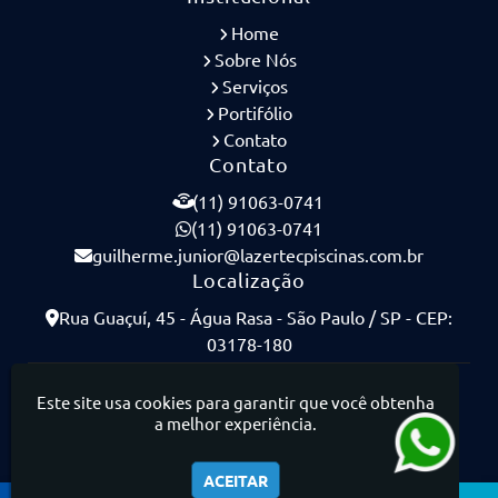
Home
Sobre Nós
Serviços
Portifólio
Contato
Contato
(11) 91063-0741
(11) 91063-0741
guilherme.junior@lazertecpiscinas.com.br
Localização
Rua Guaçuí, 45 - Água Rasa - São Paulo / SP - CEP:
03178-180
Lazertec Piscinas - Piscinas de Concreto Armado
Este site usa cookies para garantir que você obtenha
a melhor experiência.
ACEITAR