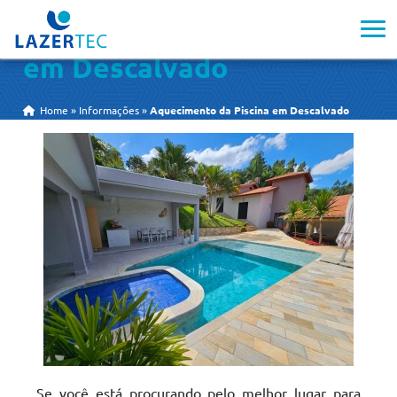
Aquecimento da Piscina
em Descalvado
Home
»
Informações
»
Aquecimento da Piscina em Descalvado
Se você está procurando pelo melhor lugar para