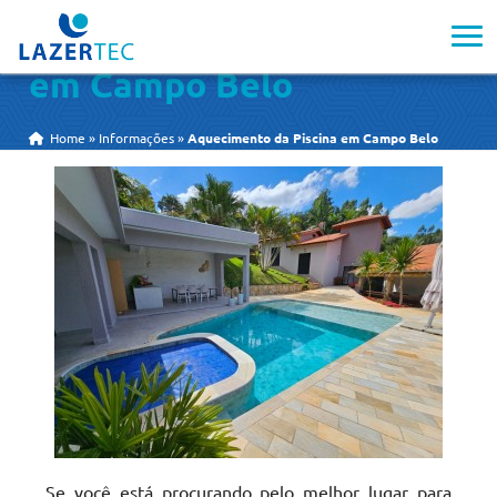
Aquecimento da Piscina
em Campo Belo
Home
»
Informações
»
Aquecimento da Piscina em Campo Belo
Se você está procurando pelo melhor lugar para