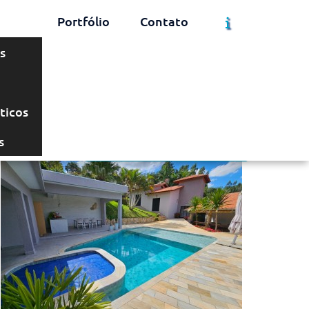
Portfólio
Contato
s
Solicite um Orçamento
Chame no WhatsApp
ticos
s
Informações