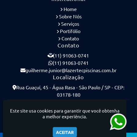
Home
Sobre Nós
Serviços
Portifólio
Contato
Contato
(11) 91063-0741
(11) 91063-0741
guilherme.junior@lazertecpiscinas.com.br
Localização
Rua Guaçuí, 45 - Água Rasa - São Paulo / SP - CEP:
03178-180
Lazertec Piscinas - Piscinas de Concreto Armado
Este site usa cookies para garantir que você obtenha
a melhor experiência.
ACEITAR