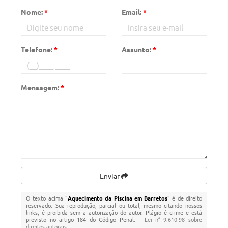
Nome:
*
Email:
*
Telefone:
*
Assunto:
*
Mensagem:
*
Enviar
O texto acima "
Aquecimento da Piscina em Barretos
" é de direito
reservado. Sua reprodução, parcial ou total, mesmo citando nossos
links, é proibida sem a autorização do autor. Plágio é crime e está
previsto no artigo 184 do Código Penal. –
Lei n° 9.610-98 sobre
direitos autorais
.