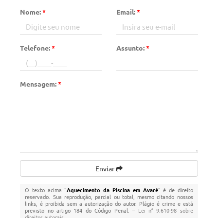
Nome:
*
Email:
*
Telefone:
*
Assunto:
*
Mensagem:
*
Enviar
O texto acima "
Aquecimento da Piscina em Avaré
" é de direito
reservado. Sua reprodução, parcial ou total, mesmo citando nossos
links, é proibida sem a autorização do autor. Plágio é crime e está
previsto no artigo 184 do Código Penal. –
Lei n° 9.610-98 sobre
direitos autorais
.