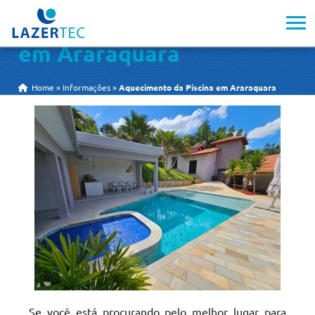
Aquecimento da Piscina
em Araraquara
Home
»
Informações
»
Aquecimento da Piscina em Araraquara
Se você está procurando pelo melhor lugar para