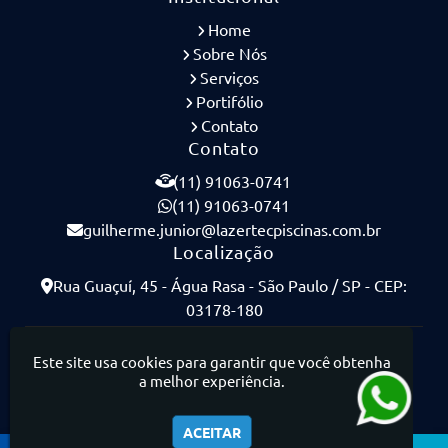
Home
Sobre Nós
Serviços
Portifólio
Contato
Contato
(11) 91063-0741
(11) 91063-0741
guilherme.junior@lazertecpiscinas.com.br
Localização
Rua Guaçuí, 45 - Água Rasa - São Paulo / SP - CEP:
03178-180
Lazertec Piscinas - Piscinas de Concreto Armado
Este site usa cookies para garantir que você obtenha
a melhor experiência.
ACEITAR