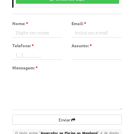
Nome:
*
Email:
*
Telefone:
*
Assunto:
*
Mensagem:
*
Enviar
O texto acima "
Aquecedor na Piscina no Mandaqui
" é de direito