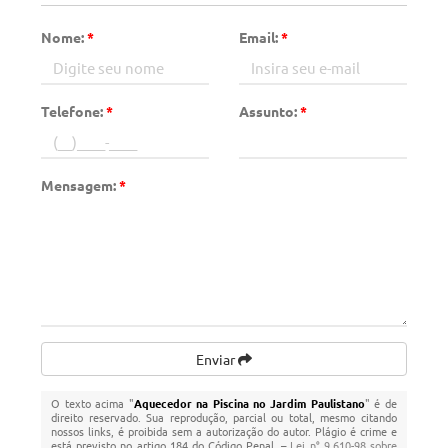
Nome:
*
Email:
*
Telefone:
*
Assunto:
*
Mensagem:
*
Enviar
O texto acima "
Aquecedor na Piscina no Jardim Paulistano
" é de
direito reservado. Sua reprodução, parcial ou total, mesmo citando
nossos links, é proibida sem a autorização do autor. Plágio é crime e
está previsto no artigo 184 do Código Penal. –
Lei n° 9.610-98 sobre