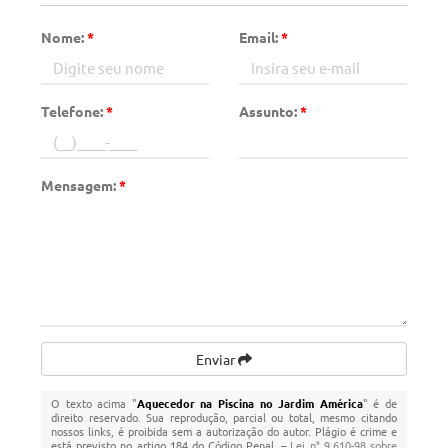
Nome:
*
Email:
*
Telefone:
*
Assunto:
*
Mensagem:
*
Enviar
O texto acima "
Aquecedor na Piscina no Jardim América
" é de
direito reservado. Sua reprodução, parcial ou total, mesmo citando
nossos links, é proibida sem a autorização do autor. Plágio é crime e
está previsto no artigo 184 do Código Penal. –
Lei n° 9.610-98 sobre