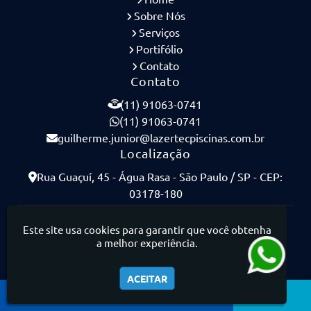
Sobre Nós
Serviços
Portifólio
Contato
Contato
(11) 91063-0741
(11) 91063-0741
guilherme.junior@lazertecpiscinas.com.br
Localização
Rua Guaçuí, 45 - Água Rasa - São Paulo / SP - CEP:
03178-180
Lazertec Piscinas - Piscinas de Concreto Armado
Este site usa cookies para garantir que você obtenha
a melhor experiência.
ACEITAR