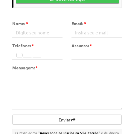
Nome:
*
Email:
*
Telefone:
*
Assunto:
*
Mensagem:
*
Enviar
O texto acima "
Aquecedor na Piscina na Vila Carrão
" é de direito