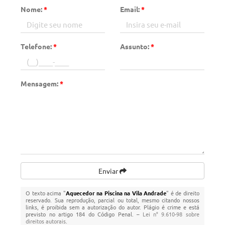
Nome:
*
Email:
*
Telefone:
*
Assunto:
*
Mensagem:
*
Enviar
O texto acima "
Aquecedor na Piscina na Vila Andrade
" é de direito
reservado. Sua reprodução, parcial ou total, mesmo citando nossos
links, é proibida sem a autorização do autor. Plágio é crime e está
previsto no artigo 184 do Código Penal. –
Lei n° 9.610-98 sobre
direitos autorais
.