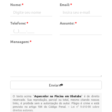
Nome:
*
Email:
*
Telefone:
*
Assunto:
*
Mensagem:
*
Enviar
O texto acima "
Aquecedor na Piscina em Ubatuba
" é de direito
reservado. Sua reprodução, parcial ou total, mesmo citando nossos
links, é proibida sem a autorização do autor. Plágio é crime e está
previsto no artigo 184 do Código Penal. –
Lei n° 9.610-98 sobre
direitos autorais
.