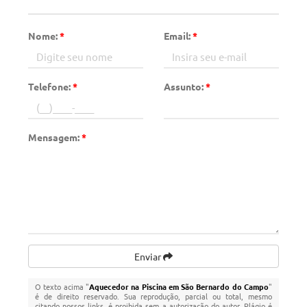
Nome:
*
Email:
*
Telefone:
*
Assunto:
*
Mensagem:
*
Enviar
O texto acima "
Aquecedor na Piscina em São Bernardo do Campo
"
é de direito reservado. Sua reprodução, parcial ou total, mesmo
citando nossos links, é proibida sem a autorização do autor. Plágio é