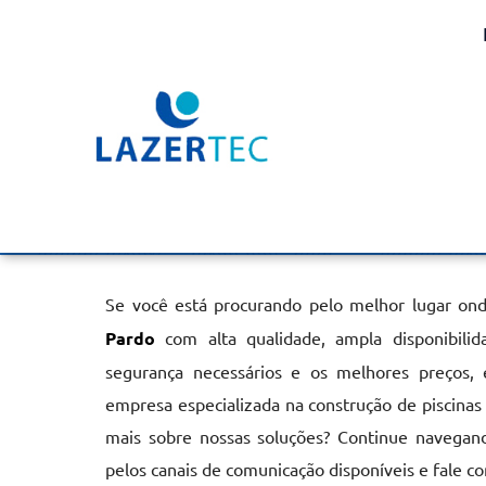
Aquecedor na Piscina e
do Rio Pardo
Home
»
Informações
»
Aquecedor na Piscina em Santa Cruz do
Se você está procurando pelo melhor lugar on
Pardo
com alta qualidade, ampla disponibilid
segurança necessários e os melhores preços, 
empresa especializada na construção de piscina
mais sobre nossas soluções? Continue navegand
pelos canais de comunicação disponíveis e fale 