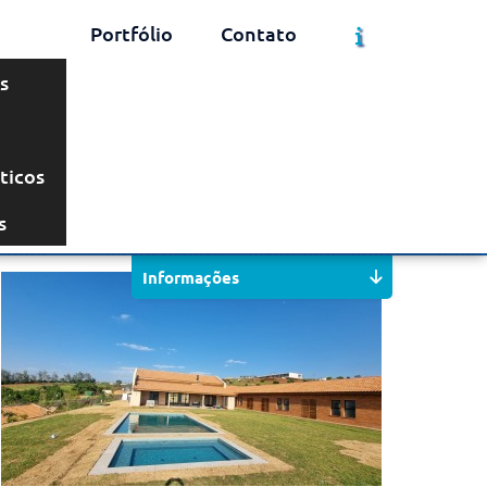
Portfólio
Contato
s
ticos
Solicite um Orçamento
Chame no WhatsApp
s
Informações